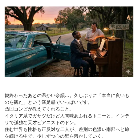
CONTACT
メールでの受付
お問い合わせフォーム
24時間受付中
お電話での受付
019-653-2766
受付時間：平日 9:00～18:00
（第2・3水曜除く）
土曜 9:00～16:00
2・3月は日曜・祝日営業、水曜日休業
観終わったあとの温かい余韻…。久しぶりに「本当に良いも
のを観た」という満足感でいっぱいです。
凸凹コンビが教えてくれること。
イタリア系でガサツだけど人間味あふれるトニーと、インテ
リで孤独な天才ピアニストのドン。
住む世界も性格も正反対な二人が、差別の色濃い南部へと旅
を続ける中で、少しずつ心の壁を溶かしていく。